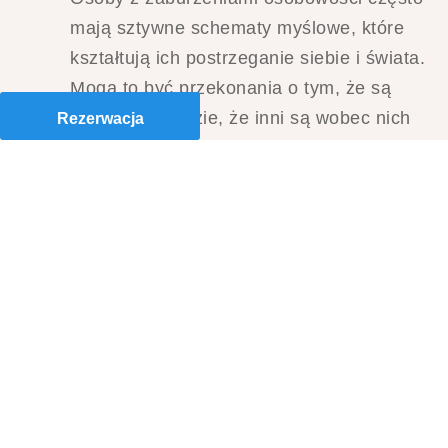
mają sztywne schematy myślowe, które
kształtują ich postrzeganie siebie i świata.
Mogą to być przekonania o tym, że są
zawsze w błędzie, że inni są wobec nich
Rezerwacja
wrogo nastawieni, czy też że muszą być
perfekcyjni, by ich zaakceptowano.
Jesteś gotów na
zmianę?
Każdy dzień trwania w bólu, lęku lub
strachu oddala Cię od szczęśliwego